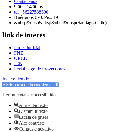
Contáctenos
9:00 a 14:00 hs
tel:+56227538300
Huérfanos 670, Piso 19
&nbsp&nbsp&nbsp&nbsp&nbsp(Santiago-Chile)
link de interés
Poder Judicial
FNE
OECD
ICN
Portal pago de Proveedores
Ir al contenido
Abrir barra de herramientas
Herramientas de accesibilidad
Aumentar texto
Disminuir texto
Escala de grises
Alto contraste
Contraste negativo