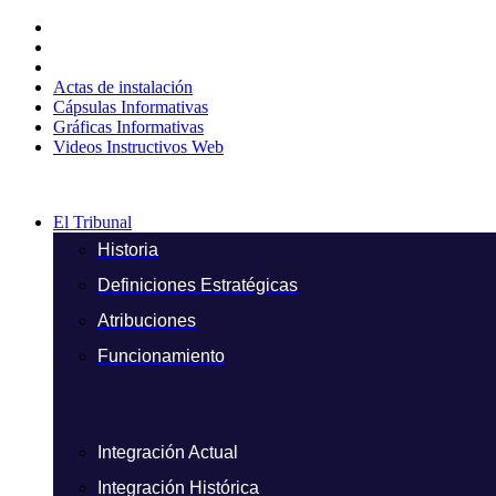
Ir
al
contenido
Actas de instalación
Cápsulas Informativas
Gráficas Informativas
Videos Instructivos Web
El Tribunal
Historia
Definiciones Estratégicas
Atribuciones
Funcionamiento
Integración Actual
Integración Histórica