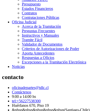
Presupuesto
Estados Financieros
Contratos
Contrataciones Públicas
Oficina Judicial
Acerca de la Tramitación
Preguntas Frecuentes
Instructivos y Manuales
Tramite Fácil
Validador de Documentos
Criterios de Autorizaciones de Poder
Aporta Antecedentes
Respuestas a Oficios
Excepciones a la Tramitación Electrónica
Noticias
contacto
oficinadepartes@tdlc.cl
Contáctenos
9:00 a 14:00 hs
tel:+56227538300
Huérfanos 670, Piso 19
&nbsp&nbsp&nbsp&nbsp&nbsp(Santiago-Chile)