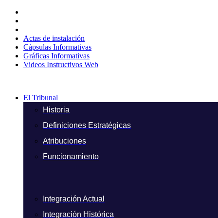
Ir
al
contenido
Actas de instalación
Cápsulas Informativas
Gráficas Informativas
Videos Instructivos Web
El Tribunal
Historia
Definiciones Estratégicas
Atribuciones
Funcionamiento
Integración Actual
Integración Histórica