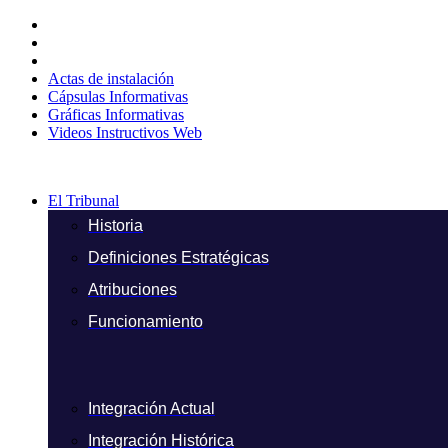
Ir
al
contenido
Actas de instalación
Cápsulas Informativas
Gráficas Informativas
Videos Instructivos Web
El Tribunal
Historia
Definiciones Estratégicas
Atribuciones
Funcionamiento
Integración Actual
Integración Histórica