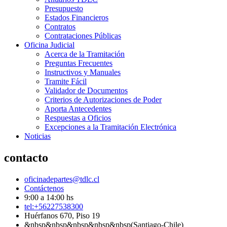
Presupuesto
Estados Financieros
Contratos
Contrataciones Públicas
Oficina Judicial
Acerca de la Tramitación
Preguntas Frecuentes
Instructivos y Manuales
Tramite Fácil
Validador de Documentos
Criterios de Autorizaciones de Poder
Aporta Antecedentes
Respuestas a Oficios
Excepciones a la Tramitación Electrónica
Noticias
contacto
oficinadepartes@tdlc.cl
Contáctenos
9:00 a 14:00 hs
tel:+56227538300
Huérfanos 670, Piso 19
&nbsp&nbsp&nbsp&nbsp&nbsp(Santiago-Chile)