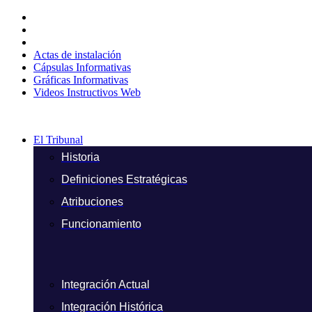
Ir
al
contenido
Actas de instalación
Cápsulas Informativas
Gráficas Informativas
Videos Instructivos Web
El Tribunal
Historia
Definiciones Estratégicas
Atribuciones
Funcionamiento
Integración Actual
Integración Histórica