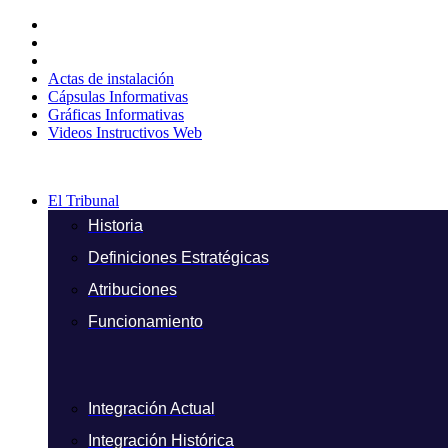
Ir
al
contenido
Actas de instalación
Cápsulas Informativas
Gráficas Informativas
Videos Instructivos Web
El Tribunal
Historia
Definiciones Estratégicas
Atribuciones
Funcionamiento
Integración Actual
Integración Histórica