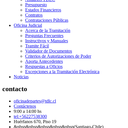
Presupuesto
Estados Financieros
Contratos
Contrataciones Públicas
Oficina Judicial
Acerca de la Tramitación
Preguntas Frecuentes
Instructivos y Manuales
Tramite Fácil
Validador de Documentos
Criterios de Autorizaciones de Poder
Aporta Antecedentes
Respuestas a Oficios
Excepciones a la Tramitación Electrónica
Noticias
contacto
oficinadepartes@tdlc.cl
Contáctenos
9:00 a 14:00 hs
tel:+56227538300
Huérfanos 670, Piso 19
&nbsp&nbsp&nbsp&nbsp&nbsp(Santiago-Chile)