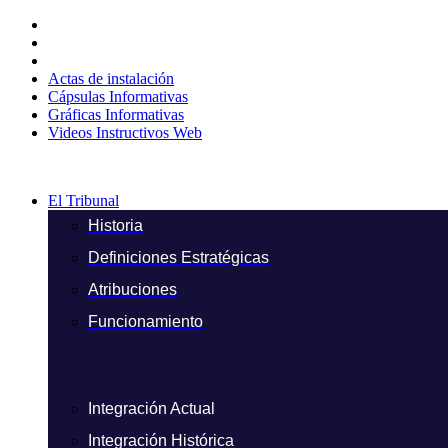
Ir
al
contenido
Actas de instalación
Cápsulas Informativas
Gráficas Informativas
Videos Instructivos Web
El Tribunal
Historia
Definiciones Estratégicas
Atribuciones
Funcionamiento
Integración Actual
Integración Histórica