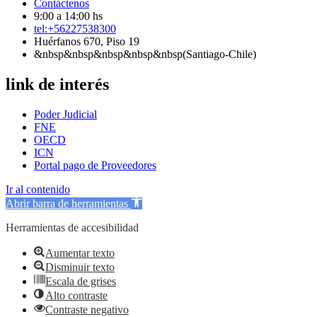
Contáctenos
9:00 a 14:00 hs
tel:+56227538300
Huérfanos 670, Piso 19
&nbsp&nbsp&nbsp&nbsp&nbsp(Santiago-Chile)
link de interés
Poder Judicial
FNE
OECD
ICN
Portal pago de Proveedores
Ir al contenido
Abrir barra de herramientas
Herramientas de accesibilidad
Aumentar texto
Disminuir texto
Escala de grises
Alto contraste
Contraste negativo