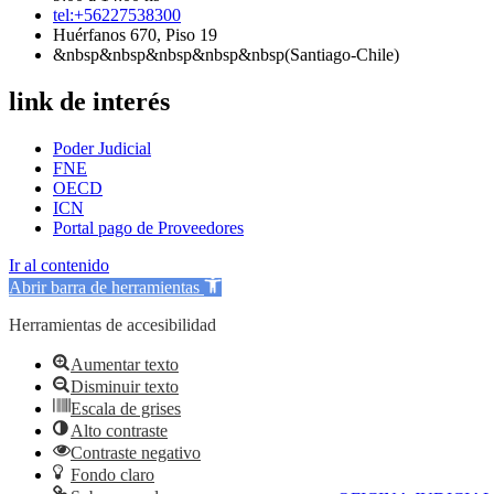
tel:+56227538300
Huérfanos 670, Piso 19
&nbsp&nbsp&nbsp&nbsp&nbsp(Santiago-Chile)
link de interés
Poder Judicial
FNE
OECD
ICN
Portal pago de Proveedores
Ir al contenido
Abrir barra de herramientas
Herramientas de accesibilidad
Aumentar texto
Disminuir texto
Escala de grises
Alto contraste
Contraste negativo
Fondo claro