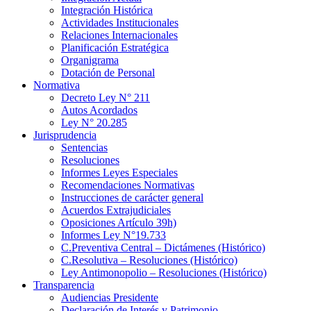
Integración Histórica
Actividades Institucionales
Relaciones Internacionales
Planificación Estratégica
Organigrama
Dotación de Personal
Normativa
Decreto Ley N° 211
Autos Acordados
Ley N° 20.285
Jurisprudencia
Sentencias
Resoluciones
Informes Leyes Especiales
Recomendaciones Normativas
Instrucciones de carácter general
Acuerdos Extrajudiciales
Oposiciones Artículo 39h)
Informes Ley N°19.733
C.Preventiva Central – Dictámenes (Histórico)
C.Resolutiva – Resoluciones (Histórico)
Ley Antimonopolio – Resoluciones (Histórico)
Transparencia
Audiencias Presidente
Declaración de Interés y Patrimonio