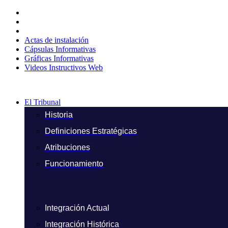
Ir
al
contenido
Actas de instalación
Cápsulas Informativas
Gráficas Informativas
Videos Instructivos Web
El Tribunal
Historia
Definiciones Estratégicas
Atribuciones
Funcionamiento
Integración Actual
Integración Histórica