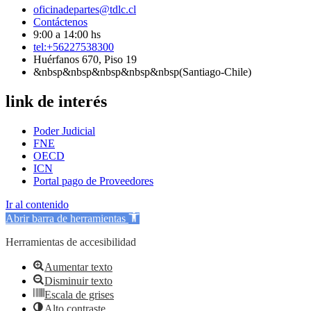
oficinadepartes@tdlc.cl
Contáctenos
9:00 a 14:00 hs
tel:+56227538300
Huérfanos 670, Piso 19
&nbsp&nbsp&nbsp&nbsp&nbsp(Santiago-Chile)
link de interés
Poder Judicial
FNE
OECD
ICN
Portal pago de Proveedores
Ir al contenido
Abrir barra de herramientas
Herramientas de accesibilidad
Aumentar texto
Disminuir texto
Escala de grises
Alto contraste