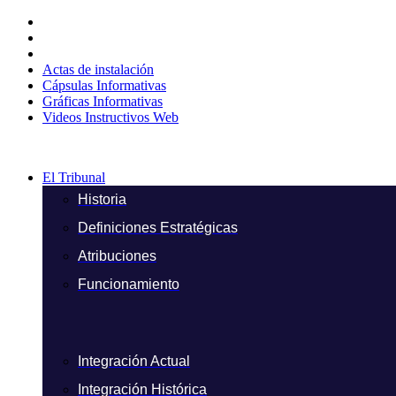
Ir
al
contenido
Actas de instalación
Cápsulas Informativas
Gráficas Informativas
Videos Instructivos Web
El Tribunal
Historia
Definiciones Estratégicas
Atribuciones
Funcionamiento
Integración Actual
Integración Histórica