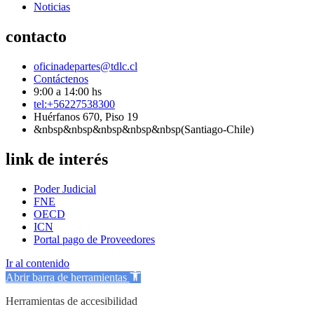
Noticias
contacto
oficinadepartes@tdlc.cl
Contáctenos
9:00 a 14:00 hs
tel:+56227538300
Huérfanos 670, Piso 19
&nbsp&nbsp&nbsp&nbsp&nbsp(Santiago-Chile)
link de interés
Poder Judicial
FNE
OECD
ICN
Portal pago de Proveedores
Ir al contenido
Abrir barra de herramientas
Herramientas de accesibilidad