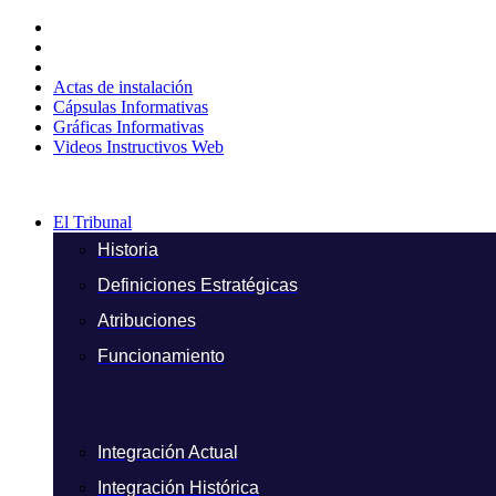
Ir
al
contenido
Actas de instalación
Cápsulas Informativas
Gráficas Informativas
Videos Instructivos Web
El Tribunal
Historia
Definiciones Estratégicas
Atribuciones
Funcionamiento
Integración Actual
Integración Histórica