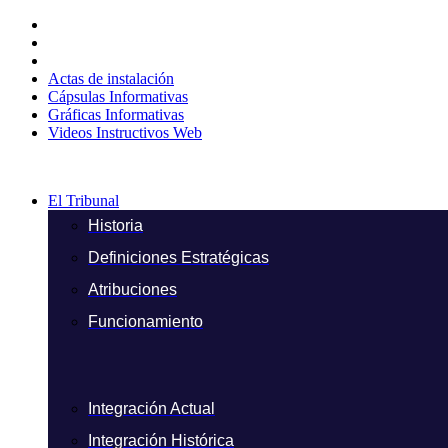
Ir
al
contenido
Actas de instalación
Cápsulas Informativas
Gráficas Informativas
Videos Instructivos Web
El Tribunal
Historia
Definiciones Estratégicas
Atribuciones
Funcionamiento
Integración Actual
Integración Histórica