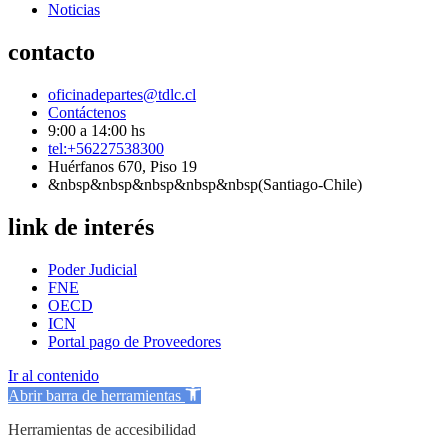
Noticias
contacto
oficinadepartes@tdlc.cl
Contáctenos
9:00 a 14:00 hs
tel:+56227538300
Huérfanos 670, Piso 19
&nbsp&nbsp&nbsp&nbsp&nbsp(Santiago-Chile)
link de interés
Poder Judicial
FNE
OECD
ICN
Portal pago de Proveedores
Ir al contenido
Abrir barra de herramientas
Herramientas de accesibilidad