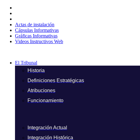
Ir
al
contenido
Actas de instalación
Cápsulas Informativas
Gráficas Informativas
Videos Instructivos Web
El Tribunal
Historia
Definiciones Estratégicas
Atribuciones
Funcionamiento
Integración Actual
Integración Histórica