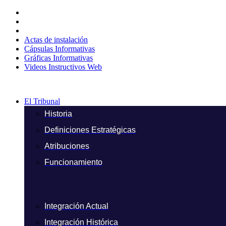
Ir
al
contenido
Actas de instalación
Cápsulas Informativas
Gráficas Informativas
Videos Instructivos Web
El Tribunal
Historia
Definiciones Estratégicas
Atribuciones
Funcionamiento
Integración Actual
Integración Histórica