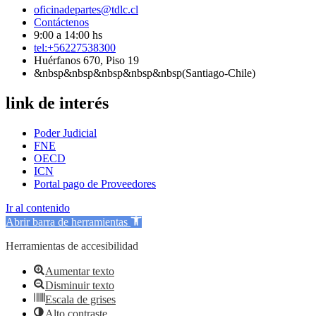
oficinadepartes@tdlc.cl
Contáctenos
9:00 a 14:00 hs
tel:+56227538300
Huérfanos 670, Piso 19
&nbsp&nbsp&nbsp&nbsp&nbsp(Santiago-Chile)
link de interés
Poder Judicial
FNE
OECD
ICN
Portal pago de Proveedores
Ir al contenido
Abrir barra de herramientas
Herramientas de accesibilidad
Aumentar texto
Disminuir texto
Escala de grises
Alto contraste