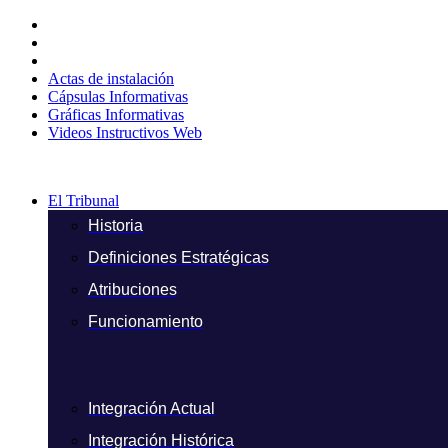
Ir
al
contenido
Actas de instalación
Cápsulas Informativas
Gráficas Informativas
Videos Instructivos Web
El Tribunal
Historia
Definiciones Estratégicas
Atribuciones
Funcionamiento
Integración Actual
Integración Histórica