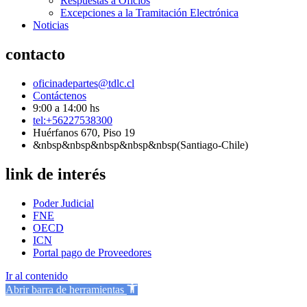
Respuestas a Oficios
Excepciones a la Tramitación Electrónica
Noticias
contacto
oficinadepartes@tdlc.cl
Contáctenos
9:00 a 14:00 hs
tel:+56227538300
Huérfanos 670, Piso 19
&nbsp&nbsp&nbsp&nbsp&nbsp(Santiago-Chile)
link de interés
Poder Judicial
FNE
OECD
ICN
Portal pago de Proveedores
Ir al contenido
Abrir barra de herramientas