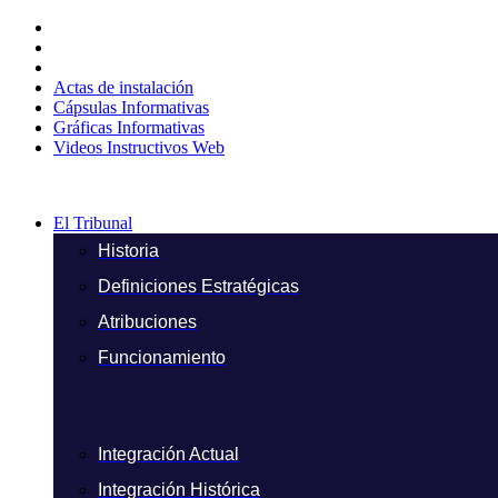
Ir
al
contenido
Actas de instalación
Cápsulas Informativas
Gráficas Informativas
Videos Instructivos Web
El Tribunal
Historia
Definiciones Estratégicas
Atribuciones
Funcionamiento
Integración Actual
Integración Histórica