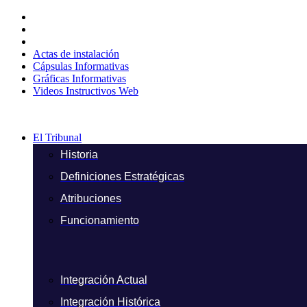
Ir
al
contenido
Actas de instalación
Cápsulas Informativas
Gráficas Informativas
Videos Instructivos Web
El Tribunal
Historia
Definiciones Estratégicas
Atribuciones
Funcionamiento
Integración Actual
Integración Histórica