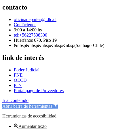
contacto
oficinadepartes@tdlc.cl
Contáctenos
9:00 a 14:00 hs
tel:+56227538300
Huérfanos 670, Piso 19
&nbsp&nbsp&nbsp&nbsp&nbsp(Santiago-Chile)
link de interés
Poder Judicial
FNE
OECD
ICN
Portal pago de Proveedores
Ir al contenido
Abrir barra de herramientas
Herramientas de accesibilidad
Aumentar texto