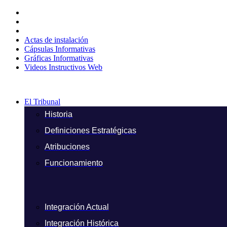
Ir
al
contenido
Actas de instalación
Cápsulas Informativas
Gráficas Informativas
Videos Instructivos Web
El Tribunal
Historia
Definiciones Estratégicas
Atribuciones
Funcionamiento
Integración Actual
Integración Histórica