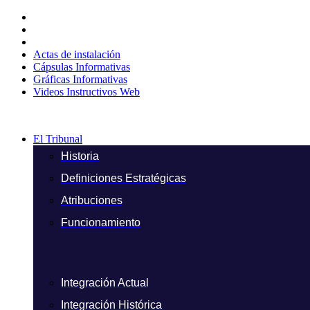
Ir
al
contenido
Actas de instalación
Cápsulas Informativas
Gráficas Informativas
Videos Instructivos Web
El Tribunal
Historia
Definiciones Estratégicas
Atribuciones
Funcionamiento
Integración Actual
Integración Histórica