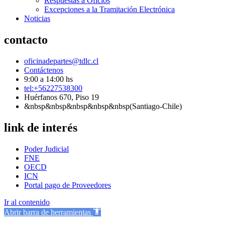
Respuestas a Oficios
Excepciones a la Tramitación Electrónica
Noticias
contacto
oficinadepartes@tdlc.cl
Contáctenos
9:00 a 14:00 hs
tel:+56227538300
Huérfanos 670, Piso 19
&nbsp&nbsp&nbsp&nbsp&nbsp(Santiago-Chile)
link de interés
Poder Judicial
FNE
OECD
ICN
Portal pago de Proveedores
Ir al contenido
Abrir barra de herramientas