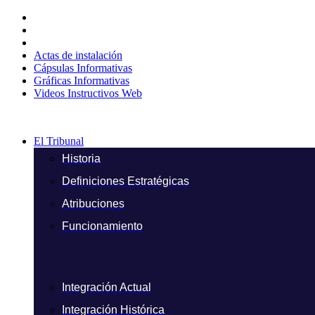
Ir
al
contenido
Actas de instalación
Cápsulas Informativas
Gráficas Informativas
Videos Instructivos Web
El Tribunal
Historia
Definiciones Estratégicas
Atribuciones
Funcionamiento
Integración Actual
Integración Histórica