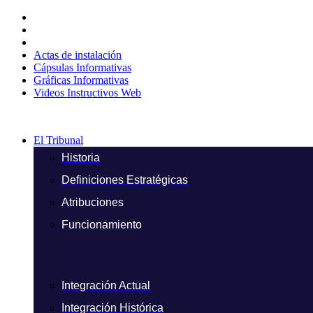
Ir
al
contenido
Actas de instalación
Cápsulas Informativas
Gráficas Informativas
Videos Instructivos Web
El Tribunal
Historia
Definiciones Estratégicas
Atribuciones
Funcionamiento
Integración Actual
Integración Histórica