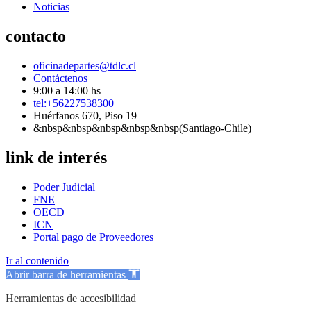
Noticias
contacto
oficinadepartes@tdlc.cl
Contáctenos
9:00 a 14:00 hs
tel:+56227538300
Huérfanos 670, Piso 19
&nbsp&nbsp&nbsp&nbsp&nbsp(Santiago-Chile)
link de interés
Poder Judicial
FNE
OECD
ICN
Portal pago de Proveedores
Ir al contenido
Abrir barra de herramientas
Herramientas de accesibilidad