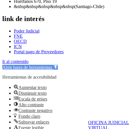
Huérfanos 670, Piso 19
&nbsp&nbsp&nbsp&nbsp&nbsp(Santiago-Chile)
link de interés
Poder Judicial
FNE
OECD
ICN
Portal pago de Proveedores
Ir al contenido
Abrir barra de herramientas
Herramientas de accesibilidad
Aumentar texto
Disminuir texto
Escala de grises
Alto contraste
Contraste negativo
Fondo claro
Subrayar enlaces
OFICINA JUDICIAL
Fuente legible
VIRTUAL