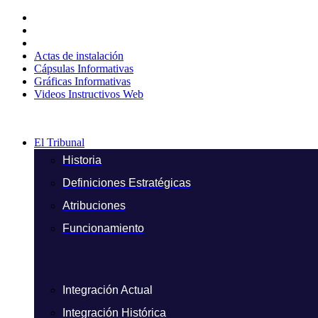
Ir
al
contenido
Actas de instalación
Cápsulas Informativas
Gráficas Informativas
Videos Instructivos Web
El Tribunal
Historia
Definiciones Estratégicas
Atribuciones
Funcionamiento
Integración Actual
Integración Histórica