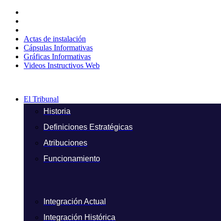
Ir
al
contenido
Actas de instalación
Cápsulas Informativas
Gráficas Informativas
Videos Instructivos Web
El Tribunal
Historia
Definiciones Estratégicas
Atribuciones
Funcionamiento
Integración Actual
Integración Histórica