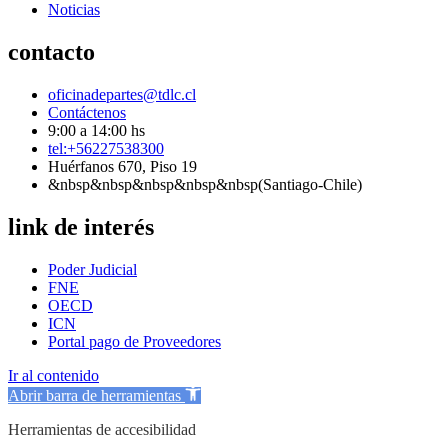
Noticias
contacto
oficinadepartes@tdlc.cl
Contáctenos
9:00 a 14:00 hs
tel:+56227538300
Huérfanos 670, Piso 19
&nbsp&nbsp&nbsp&nbsp&nbsp(Santiago-Chile)
link de interés
Poder Judicial
FNE
OECD
ICN
Portal pago de Proveedores
Ir al contenido
Abrir barra de herramientas
Herramientas de accesibilidad