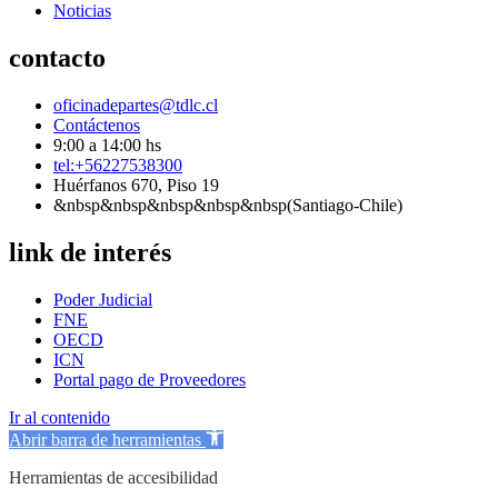
Noticias
contacto
oficinadepartes@tdlc.cl
Contáctenos
9:00 a 14:00 hs
tel:+56227538300
Huérfanos 670, Piso 19
&nbsp&nbsp&nbsp&nbsp&nbsp(Santiago-Chile)
link de interés
Poder Judicial
FNE
OECD
ICN
Portal pago de Proveedores
Ir al contenido
Abrir barra de herramientas
Herramientas de accesibilidad