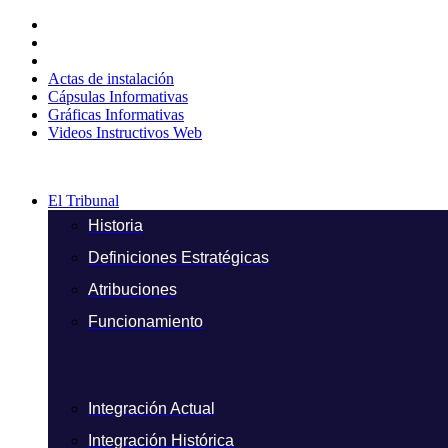
Ir
al
contenido
Actas de instalación
Cápsulas Informativas
Gráficas Informativas
Videos Instructivos Web
El Tribunal
Historia
Definiciones Estratégicas
Atribuciones
Funcionamiento
Integración Actual
Integración Histórica