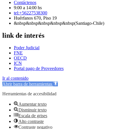
Contáctenos
9:00 a 14:00 hs
tel:+56227538300
Huérfanos 670, Piso 19
&nbsp&nbsp&nbsp&nbsp&nbsp(Santiago-Chile)
link de interés
Poder Judicial
FNE
OECD
ICN
Portal pago de Proveedores
Ir al contenido
Abrir barra de herramientas
Herramientas de accesibilidad
Aumentar texto
Disminuir texto
Escala de grises
Alto contraste
Contraste negativo