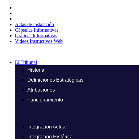
Ir
al
contenido
Actas de instalación
Cápsulas Informativas
Gráficas Informativas
Videos Instructivos Web
El Tribunal
Historia
Definiciones Estratégicas
Atribuciones
Funcionamiento
Integración Actual
Integración Histórica