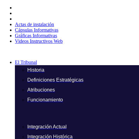
Ir
al
contenido
Actas de instalación
Cápsulas Informativas
Gráficas Informativas
Videos Instructivos Web
El Tribunal
Historia
Definiciones Estratégicas
Atribuciones
Funcionamiento
Integración Actual
Integración Histórica