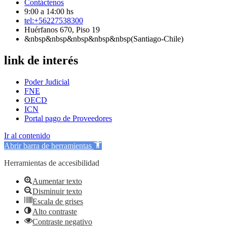
Contáctenos
9:00 a 14:00 hs
tel:+56227538300
Huérfanos 670, Piso 19
&nbsp&nbsp&nbsp&nbsp&nbsp(Santiago-Chile)
link de interés
Poder Judicial
FNE
OECD
ICN
Portal pago de Proveedores
Ir al contenido
Abrir barra de herramientas
Herramientas de accesibilidad
Aumentar texto
Disminuir texto
Escala de grises
Alto contraste
Contraste negativo