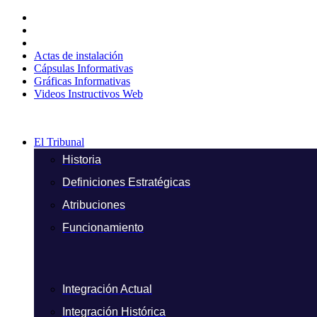
Ir
al
contenido
Actas de instalación
Cápsulas Informativas
Gráficas Informativas
Videos Instructivos Web
El Tribunal
Historia
Definiciones Estratégicas
Atribuciones
Funcionamiento
Integración Actual
Integración Histórica