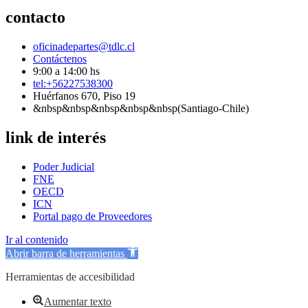
contacto
oficinadepartes@tdlc.cl
Contáctenos
9:00 a 14:00 hs
tel:+56227538300
Huérfanos 670, Piso 19
&nbsp&nbsp&nbsp&nbsp&nbsp(Santiago-Chile)
link de interés
Poder Judicial
FNE
OECD
ICN
Portal pago de Proveedores
Ir al contenido
Abrir barra de herramientas
Herramientas de accesibilidad
Aumentar texto