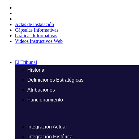
Ir
al
contenido
Actas de instalación
Cápsulas Informativas
Gráficas Informativas
Videos Instructivos Web
El Tribunal
Historia
Definiciones Estratégicas
Atribuciones
Funcionamiento
Integración Actual
Integración Histórica