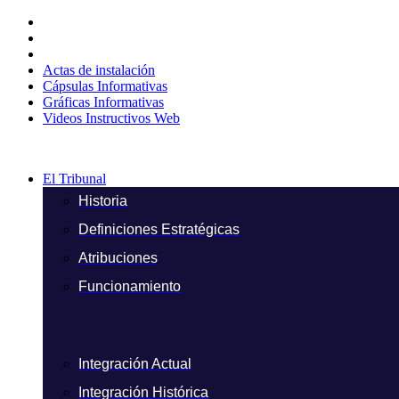
Ir
al
contenido
Actas de instalación
Cápsulas Informativas
Gráficas Informativas
Videos Instructivos Web
El Tribunal
Historia
Definiciones Estratégicas
Atribuciones
Funcionamiento
Integración Actual
Integración Histórica