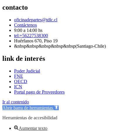
contacto
oficinadepartes@tdlc.cl
Contáctenos
9:00 a 14:00 hs
tel:+56227538300
Huérfanos 670, Piso 19
&nbsp&nbsp&nbsp&nbsp&nbsp(Santiago-Chile)
link de interés
Poder Judicial
FNE
OECD
ICN
Portal pago de Proveedores
Ir al contenido
Abrir barra de herramientas
Herramientas de accesibilidad
Aumentar texto