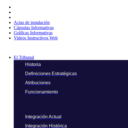
Ir
al
contenido
Actas de instalación
Cápsulas Informativas
Gráficas Informativas
Videos Instructivos Web
El Tribunal
Historia
Definiciones Estratégicas
Atribuciones
Funcionamiento
Integración Actual
Integración Histórica