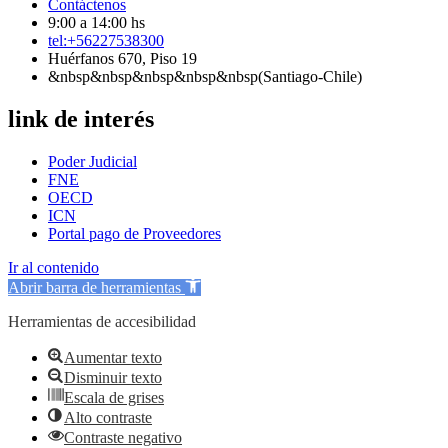
Contáctenos
9:00 a 14:00 hs
tel:+56227538300
Huérfanos 670, Piso 19
&nbsp&nbsp&nbsp&nbsp&nbsp(Santiago-Chile)
link de interés
Poder Judicial
FNE
OECD
ICN
Portal pago de Proveedores
Ir al contenido
Abrir barra de herramientas
Herramientas de accesibilidad
Aumentar texto
Disminuir texto
Escala de grises
Alto contraste
Contraste negativo