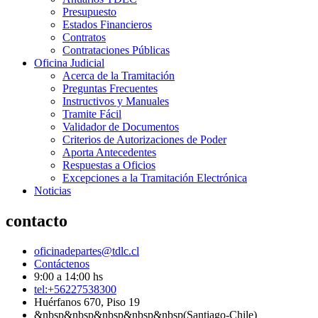
Presupuesto
Estados Financieros
Contratos
Contrataciones Públicas
Oficina Judicial
Acerca de la Tramitación
Preguntas Frecuentes
Instructivos y Manuales
Tramite Fácil
Validador de Documentos
Criterios de Autorizaciones de Poder
Aporta Antecedentes
Respuestas a Oficios
Excepciones a la Tramitación Electrónica
Noticias
contacto
oficinadepartes@tdlc.cl
Contáctenos
9:00 a 14:00 hs
tel:+56227538300
Huérfanos 670, Piso 19
&nbsp&nbsp&nbsp&nbsp&nbsp(Santiago-Chile)