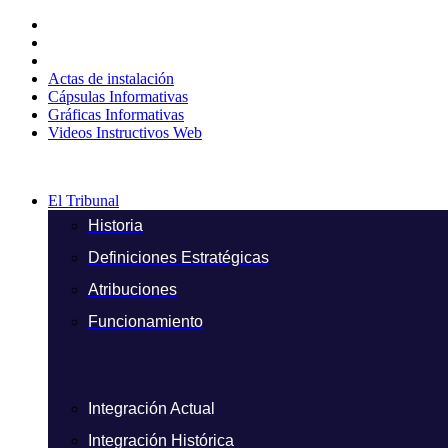
Ir
al
contenido
Actas de instalación
Cápsulas Informativas
Gráficas Informativas
Videos Instructivos Web
El Tribunal
Historia
Definiciones Estratégicas
Atribuciones
Funcionamiento
Integración Actual
Integración Histórica