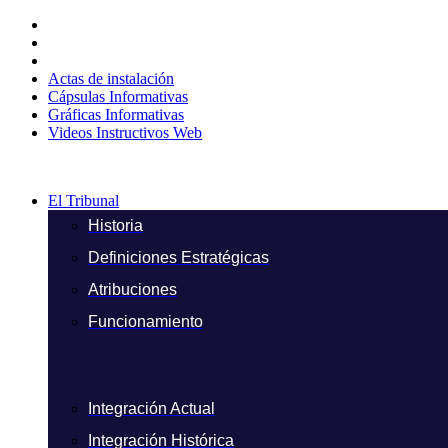
Ir
al
contenido
Actas de instalación
Cápsulas Informativas
Gráficas Informativas
Videos Instructivos Web
El Tribunal
Historia
Definiciones Estratégicas
Atribuciones
Funcionamiento
Integración Actual
Integración Histórica