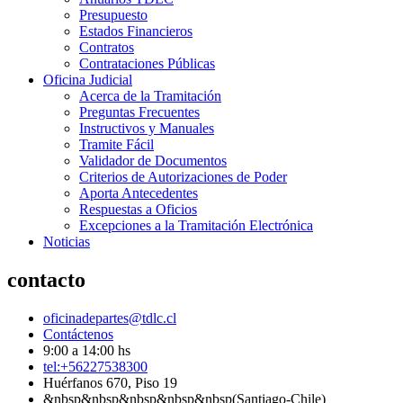
Presupuesto
Estados Financieros
Contratos
Contrataciones Públicas
Oficina Judicial
Acerca de la Tramitación
Preguntas Frecuentes
Instructivos y Manuales
Tramite Fácil
Validador de Documentos
Criterios de Autorizaciones de Poder
Aporta Antecedentes
Respuestas a Oficios
Excepciones a la Tramitación Electrónica
Noticias
contacto
oficinadepartes@tdlc.cl
Contáctenos
9:00 a 14:00 hs
tel:+56227538300
Huérfanos 670, Piso 19
&nbsp&nbsp&nbsp&nbsp&nbsp(Santiago-Chile)