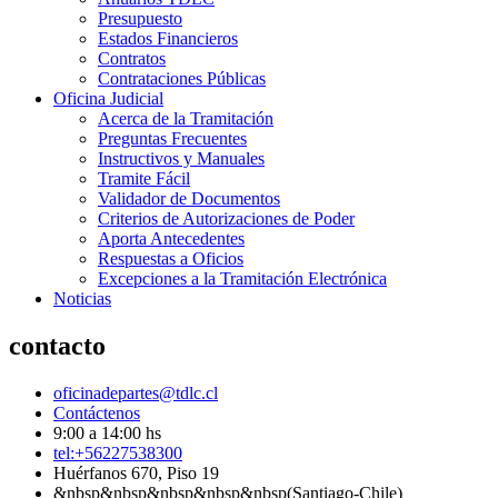
Presupuesto
Estados Financieros
Contratos
Contrataciones Públicas
Oficina Judicial
Acerca de la Tramitación
Preguntas Frecuentes
Instructivos y Manuales
Tramite Fácil
Validador de Documentos
Criterios de Autorizaciones de Poder
Aporta Antecedentes
Respuestas a Oficios
Excepciones a la Tramitación Electrónica
Noticias
contacto
oficinadepartes@tdlc.cl
Contáctenos
9:00 a 14:00 hs
tel:+56227538300
Huérfanos 670, Piso 19
&nbsp&nbsp&nbsp&nbsp&nbsp(Santiago-Chile)