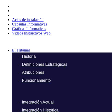
Ir
al
contenido
Actas de instalación
Cápsulas Informativas
Gráficas Informativas
Videos Instructivos Web
El Tribunal
Historia
Definiciones Estratégicas
Atribuciones
Funcionamiento
Integración Actual
Integración Histórica