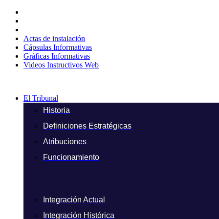
Ir
al
contenido
Actas de instalación
Cápsulas Informativas
Gráficas Informativas
Videos Instructivos Web
El Tribunal
Historia
Definiciones Estratégicas
Atribuciones
Funcionamiento
Integración Actual
Integración Histórica