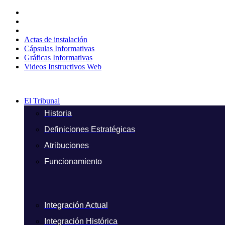
Ir
al
contenido
Actas de instalación
Cápsulas Informativas
Gráficas Informativas
Videos Instructivos Web
El Tribunal
Historia
Definiciones Estratégicas
Atribuciones
Funcionamiento
Integración Actual
Integración Histórica