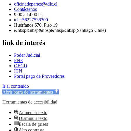
oficinadepartes@tdlc.cl
Contáctenos
9:00 a 14:00 hs
tel:+56227538300
Huérfanos 670, Piso 19
&nbsp&nbsp&nbsp&nbsp&nbsp(Santiago-Chile)
link de interés
Poder Judicial
FNE
OECD
ICN
Portal pago de Proveedores
Ir al contenido
Abrir barra de herramientas
Herramientas de accesibilidad
Aumentar texto
Disminuir texto
Escala de grises
Alto contraste