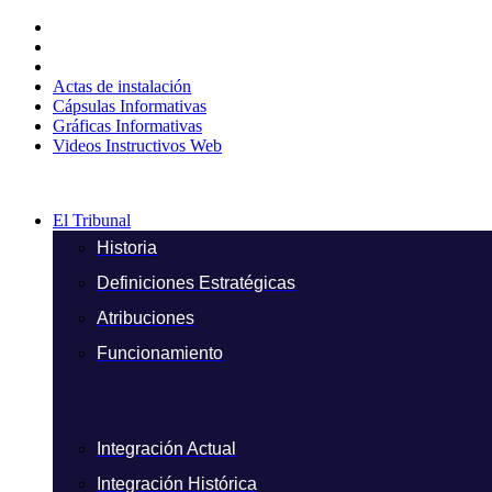
Ir
al
contenido
Actas de instalación
Cápsulas Informativas
Gráficas Informativas
Videos Instructivos Web
El Tribunal
Historia
Definiciones Estratégicas
Atribuciones
Funcionamiento
Integración Actual
Integración Histórica