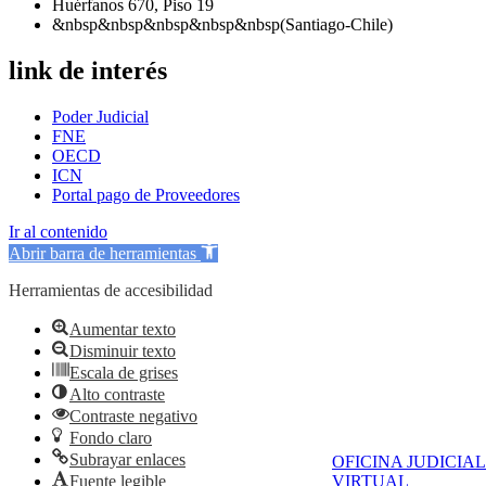
Huérfanos 670, Piso 19
&nbsp&nbsp&nbsp&nbsp&nbsp(Santiago-Chile)
link de interés
Poder Judicial
FNE
OECD
ICN
Portal pago de Proveedores
Ir al contenido
Abrir barra de herramientas
Herramientas de accesibilidad
Aumentar texto
Disminuir texto
Escala de grises
Alto contraste
Contraste negativo
Fondo claro
Subrayar enlaces
OFICINA JUDICIAL
Fuente legible
VIRTUAL