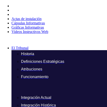
Ir
al
contenido
Actas de instalación
Cápsulas Informativas
Gráficas Informativas
Videos Instructivos Web
El Tribunal
Historia
Definiciones Estratégicas
Atribuciones
Funcionamiento
Integración Actual
Integración Histórica