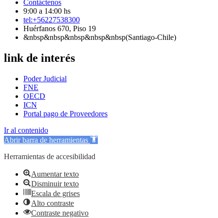
Contáctenos
9:00 a 14:00 hs
tel:+56227538300
Huérfanos 670, Piso 19
&nbsp&nbsp&nbsp&nbsp&nbsp(Santiago-Chile)
link de interés
Poder Judicial
FNE
OECD
ICN
Portal pago de Proveedores
Ir al contenido
Abrir barra de herramientas
Herramientas de accesibilidad
Aumentar texto
Disminuir texto
Escala de grises
Alto contraste
Contraste negativo