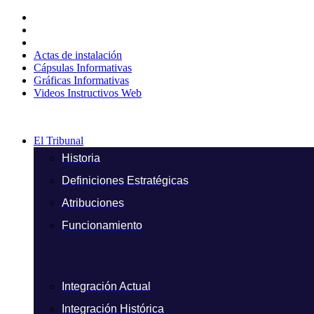
Ir
al
contenido
Actas de instalación
Cápsulas Informativas
Gráficas Informativas
Videos Instructivos Web
El Tribunal
Historia
Definiciones Estratégicas
Atribuciones
Funcionamiento
Integración Actual
Integración Histórica