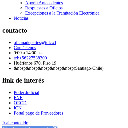
Aporta Antecedentes
Respuestas a Oficios
Excepciones a la Tramitación Electrónica
Noticias
contacto
oficinadepartes@tdlc.cl
Contáctenos
9:00 a 14:00 hs
tel:+56227538300
Huérfanos 670, Piso 19
&nbsp&nbsp&nbsp&nbsp&nbsp(Santiago-Chile)
link de interés
Poder Judicial
FNE
OECD
ICN
Portal pago de Proveedores
Ir al contenido