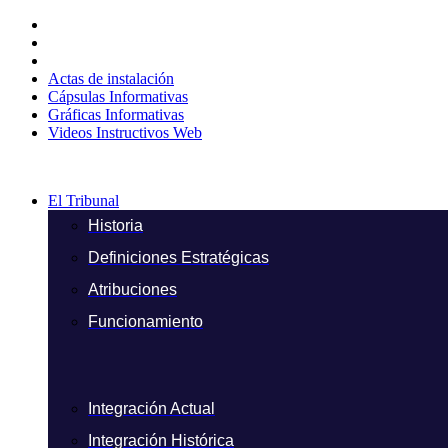
Ir
al
contenido
Actas de instalación
Cápsulas Informativas
Gráficas Informativas
Videos Instructivos Web
El Tribunal
Historia
Definiciones Estratégicas
Atribuciones
Funcionamiento
Integración Actual
Integración Histórica