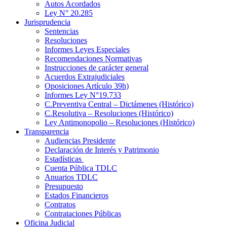
Autos Acordados
Ley N° 20.285
Jurisprudencia
Sentencias
Resoluciones
Informes Leyes Especiales
Recomendaciones Normativas
Instrucciones de carácter general
Acuerdos Extrajudiciales
Oposiciones Artículo 39h)
Informes Ley N°19.733
C.Preventiva Central – Dictámenes (Histórico)
C.Resolutiva – Resoluciones (Histórico)
Ley Antimonopolio – Resoluciones (Histórico)
Transparencia
Audiencias Presidente
Declaración de Interés y Patrimonio
Estadísticas
Cuenta Pública TDLC
Anuarios TDLC
Presupuesto
Estados Financieros
Contratos
Contrataciones Públicas
Oficina Judicial