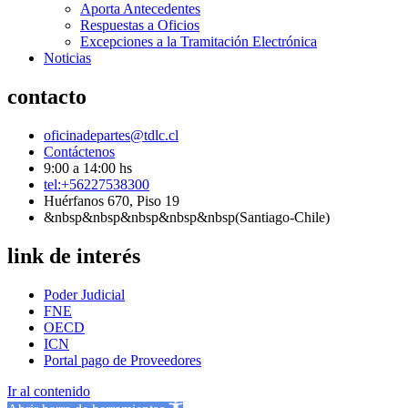
Aporta Antecedentes
Respuestas a Oficios
Excepciones a la Tramitación Electrónica
Noticias
contacto
oficinadepartes@tdlc.cl
Contáctenos
9:00 a 14:00 hs
tel:+56227538300
Huérfanos 670, Piso 19
&nbsp&nbsp&nbsp&nbsp&nbsp(Santiago-Chile)
link de interés
Poder Judicial
FNE
OECD
ICN
Portal pago de Proveedores
Ir al contenido