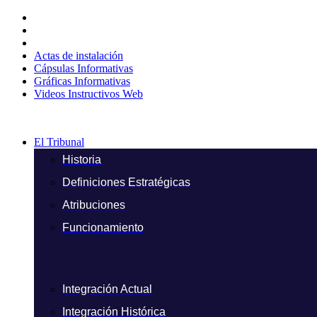
Ir
al
contenido
Actas de instalación
Cápsulas Informativas
Gráficas Informativas
Videos Instructivos Web
El Tribunal
Historia
Definiciones Estratégicas
Atribuciones
Funcionamiento
Integración Actual
Integración Histórica