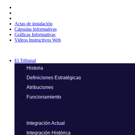
Ir
al
contenido
Actas de instalación
Cápsulas Informativas
Gráficas Informativas
Videos Instructivos Web
El Tribunal
Historia
Definiciones Estratégicas
Atribuciones
Funcionamiento
Integración Actual
Integración Histórica