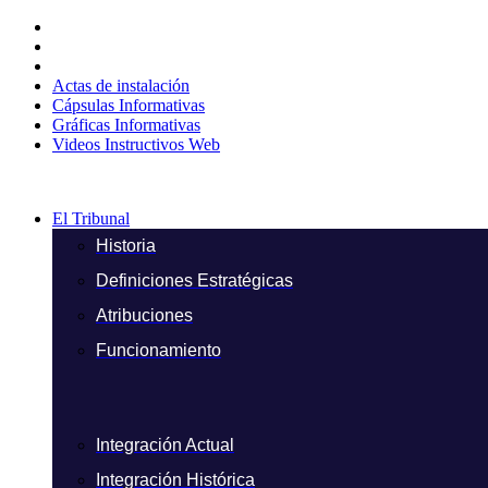
Ir
al
contenido
Actas de instalación
Cápsulas Informativas
Gráficas Informativas
Videos Instructivos Web
El Tribunal
Historia
Definiciones Estratégicas
Atribuciones
Funcionamiento
Integración Actual
Integración Histórica