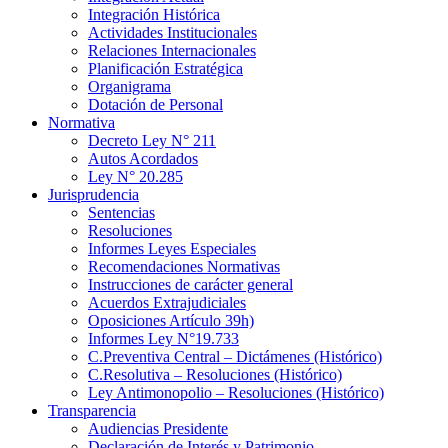
Integración Histórica
Actividades Institucionales
Relaciones Internacionales
Planificación Estratégica
Organigrama
Dotación de Personal
Normativa
Decreto Ley N° 211
Autos Acordados
Ley N° 20.285
Jurisprudencia
Sentencias
Resoluciones
Informes Leyes Especiales
Recomendaciones Normativas
Instrucciones de carácter general
Acuerdos Extrajudiciales
Oposiciones Artículo 39h)
Informes Ley N°19.733
C.Preventiva Central – Dictámenes (Histórico)
C.Resolutiva – Resoluciones (Histórico)
Ley Antimonopolio – Resoluciones (Histórico)
Transparencia
Audiencias Presidente
Declaración de Interés y Patrimonio