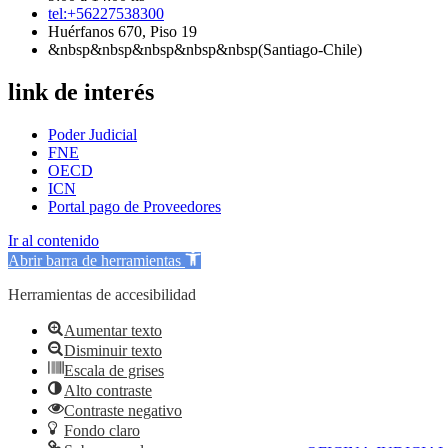
tel:+56227538300
Huérfanos 670, Piso 19
&nbsp&nbsp&nbsp&nbsp&nbsp(Santiago-Chile)
link de interés
Poder Judicial
FNE
OECD
ICN
Portal pago de Proveedores
Ir al contenido
Abrir barra de herramientas
Herramientas de accesibilidad
Aumentar texto
Disminuir texto
Escala de grises
Alto contraste
Contraste negativo
Fondo claro