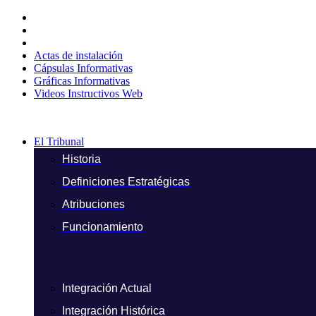
Ir
al
contenido
Actas de instalación
Cápsulas Informativas
Gráficas Informativas
Videos Instructivos Web
El Tribunal
Historia
Definiciones Estratégicas
Atribuciones
Funcionamiento
Integración Actual
Integración Histórica