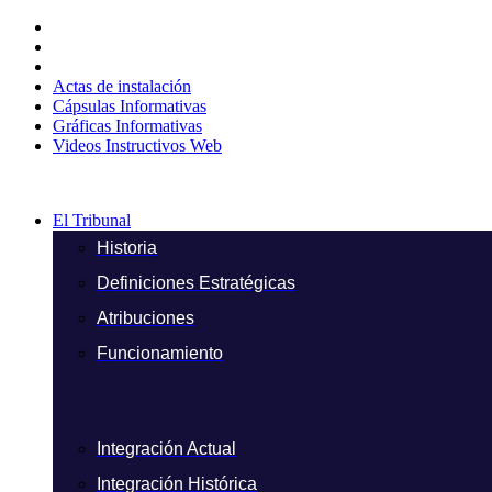
Ir
al
contenido
Actas de instalación
Cápsulas Informativas
Gráficas Informativas
Videos Instructivos Web
El Tribunal
Historia
Definiciones Estratégicas
Atribuciones
Funcionamiento
Integración Actual
Integración Histórica