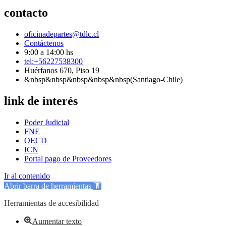
contacto
oficinadepartes@tdlc.cl
Contáctenos
9:00 a 14:00 hs
tel:+56227538300
Huérfanos 670, Piso 19
&nbsp&nbsp&nbsp&nbsp&nbsp(Santiago-Chile)
link de interés
Poder Judicial
FNE
OECD
ICN
Portal pago de Proveedores
Ir al contenido
Abrir barra de herramientas
Herramientas de accesibilidad
Aumentar texto