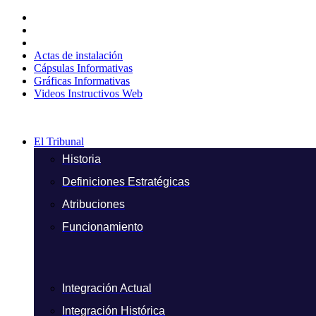
Ir
al
contenido
Actas de instalación
Cápsulas Informativas
Gráficas Informativas
Videos Instructivos Web
El Tribunal
Historia
Definiciones Estratégicas
Atribuciones
Funcionamiento
Integración Actual
Integración Histórica