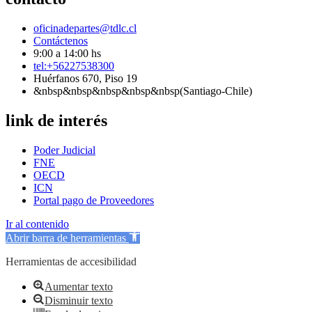
oficinadepartes@tdlc.cl
Contáctenos
9:00 a 14:00 hs
tel:+56227538300
Huérfanos 670, Piso 19
&nbsp&nbsp&nbsp&nbsp&nbsp(Santiago-Chile)
link de interés
Poder Judicial
FNE
OECD
ICN
Portal pago de Proveedores
Ir al contenido
Abrir barra de herramientas
Herramientas de accesibilidad
Aumentar texto
Disminuir texto