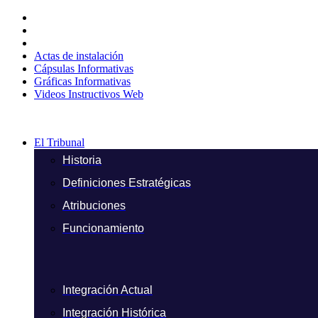
Ir
al
contenido
Actas de instalación
Cápsulas Informativas
Gráficas Informativas
Videos Instructivos Web
El Tribunal
Historia
Definiciones Estratégicas
Atribuciones
Funcionamiento
Integración Actual
Integración Histórica