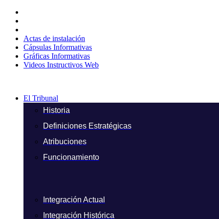
Ir
al
contenido
Actas de instalación
Cápsulas Informativas
Gráficas Informativas
Videos Instructivos Web
El Tribunal
Historia
Definiciones Estratégicas
Atribuciones
Funcionamiento
Integración Actual
Integración Histórica