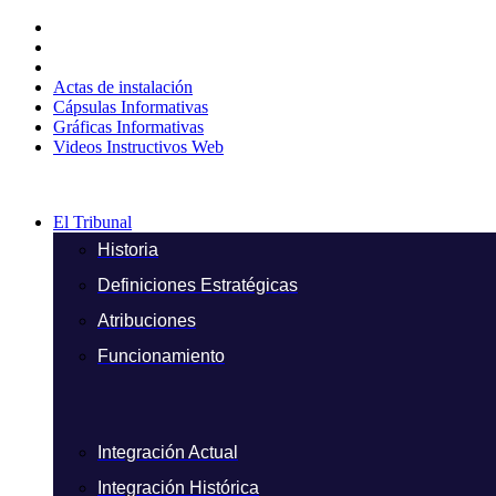
Ir
al
contenido
Actas de instalación
Cápsulas Informativas
Gráficas Informativas
Videos Instructivos Web
El Tribunal
Historia
Definiciones Estratégicas
Atribuciones
Funcionamiento
Integración Actual
Integración Histórica