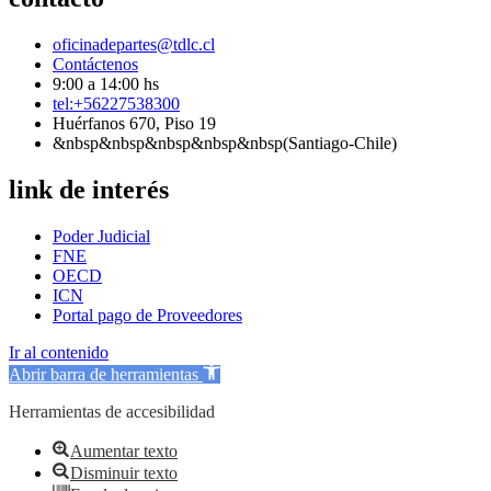
oficinadepartes@tdlc.cl
Contáctenos
9:00 a 14:00 hs
tel:+56227538300
Huérfanos 670, Piso 19
&nbsp&nbsp&nbsp&nbsp&nbsp(Santiago-Chile)
link de interés
Poder Judicial
FNE
OECD
ICN
Portal pago de Proveedores
Ir al contenido
Abrir barra de herramientas
Herramientas de accesibilidad
Aumentar texto
Disminuir texto