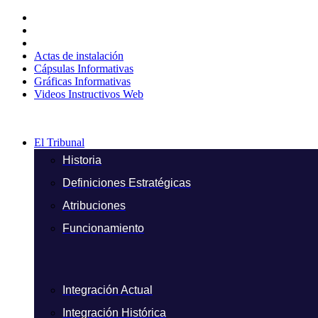
Ir
al
contenido
Actas de instalación
Cápsulas Informativas
Gráficas Informativas
Videos Instructivos Web
El Tribunal
Historia
Definiciones Estratégicas
Atribuciones
Funcionamiento
Integración Actual
Integración Histórica