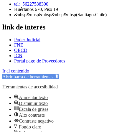
tel:+56227538300
Huérfanos 670, Piso 19
&nbsp&nbsp&nbsp&nbsp&nbsp(Santiago-Chile)
link de interés
Poder Judicial
FNE
OECD
ICN
Portal pago de Proveedores
Ir al contenido
Abrir barra de herramientas
Herramientas de accesibilidad
Aumentar texto
Disminuir texto
Escala de grises
Alto contraste
Contraste negativo
Fondo claro