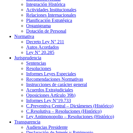
Integración Histórica
Actividades Institucionales
Relaciones Internacionales
Planificación Estratégica
Organigrama
Dotación de Personal
Normativa
Decreto Ley N° 211
Autos Acordados
Ley N° 20.285
Jurisprudencia
Sentencias
Resoluciones
Informes Leyes Especiales
Recomendaciones Normativas
Instrucciones de carácter general
Acuerdos Extrajudiciales
Oposiciones Artículo 39h)
Informes Ley N°19.733
C.Preventiva Central – Dictámenes (Histórico)
C.Resolutiva – Resoluciones (Histórico)
Ley Antimonopolio – Resoluciones (Histórico)
Transparencia
Audiencias Presidente
Declaración de Interés y Patrimonio