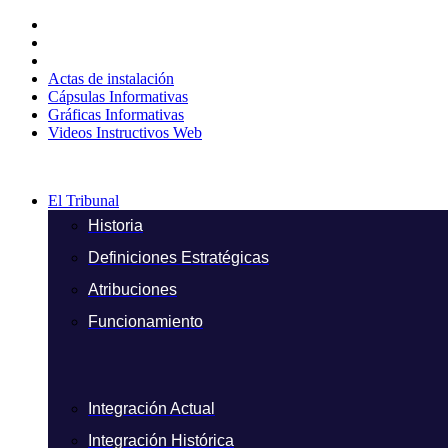
Ir
al
contenido
Actas de instalación
Cápsulas Informativas
Gráficas Informativas
Videos Instructivos Web
El Tribunal
Historia
Definiciones Estratégicas
Atribuciones
Funcionamiento
Integración Actual
Integración Histórica