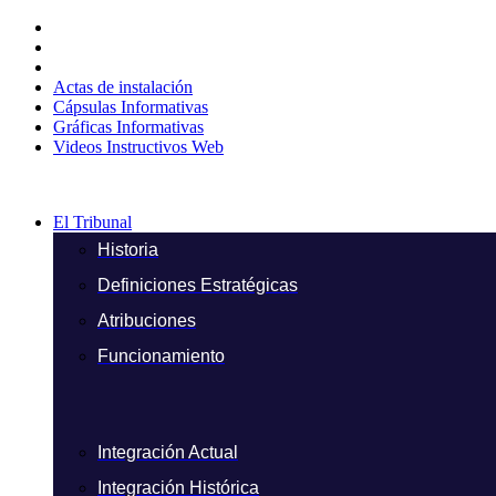
Ir
al
contenido
Actas de instalación
Cápsulas Informativas
Gráficas Informativas
Videos Instructivos Web
El Tribunal
Historia
Definiciones Estratégicas
Atribuciones
Funcionamiento
Integración Actual
Integración Histórica